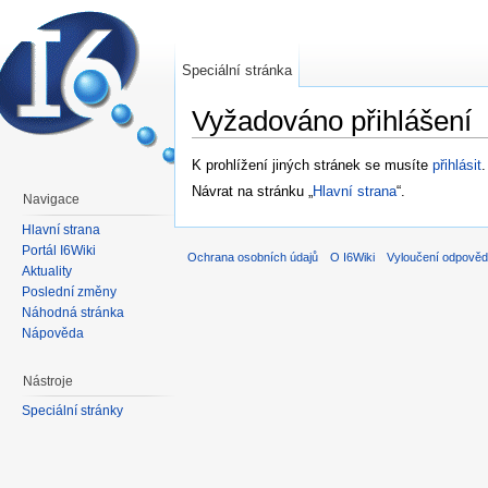
Speciální stránka
Vyžadováno přihlášení
Přejít na:
navigace
,
hledání
K prohlížení jiných stránek se musíte
přihlásit
.
Návrat na stránku „
Hlavní strana
“.
Navigace
Hlavní strana
Portál I6Wiki
Ochrana osobních údajů
O I6Wiki
Vyloučení odpověd
Aktuality
Poslední změny
Náhodná stránka
Nápověda
Nástroje
Speciální stránky